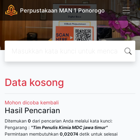
Perpustakaan MAN 1 Ponorogo
Data kosong
Mohon dicoba kembali
Hasil Pencarian
Ditemukan
0
dari pencarian Anda melalui kata kunci:
Pengarang :
"Tim Penulis Kimia MDC jawa timur"
Permintaan membutuhkan
0,02074
detik untuk selesai