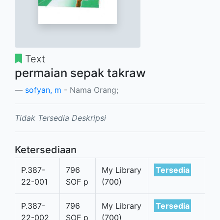
Text
permaian sepak takraw
sofyan, m
- Nama Orang;
Tidak Tersedia Deskripsi
Ketersediaan
P.387-
796
My Library
Tersedia
22-001
SOF p
(700)
P.387-
796
My Library
Tersedia
22-002
SOF p
(700)