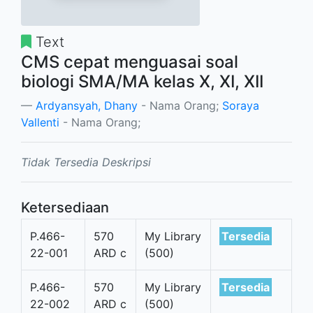
Text
CMS cepat menguasai soal
biologi SMA/MA kelas X, XI, XII
Ardyansyah, Dhany
- Nama Orang;
Soraya
Vallenti
- Nama Orang;
Tidak Tersedia Deskripsi
Ketersediaan
P.466-
570
My Library
Tersedia
22-001
ARD c
(500)
P.466-
570
My Library
Tersedia
22-002
ARD c
(500)