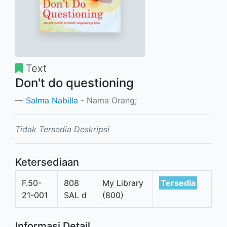
Text
Don't do questioning
Salma Nabilla
- Nama Orang;
Tidak Tersedia Deskripsi
Ketersediaan
F.50-
808
My Library
Tersedia
21-001
SAL d
(800)
Informasi Detail