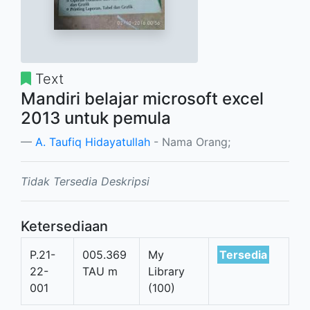
Text
Mandiri belajar microsoft excel
2013 untuk pemula
A. Taufiq Hidayatullah
- Nama Orang;
Tidak Tersedia Deskripsi
Ketersediaan
P.21-
005.369
My
Tersedia
22-
TAU m
Library
001
(100)