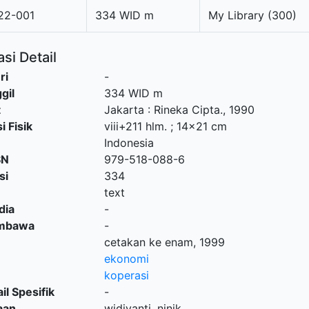
22-001
334 WID m
My Library (300)
si Detail
ri
-
gil
334 WID m
t
Jakarta
:
Rineka Cipta
.,
1990
i Fisik
viii+211 hlm. ; 14x21 cm
Indonesia
SN
979-518-088-6
si
334
text
dia
-
embawa
-
cetakan ke enam, 1999
ekonomi
koperasi
il Spesifik
-
aan
widiyanti, ninik