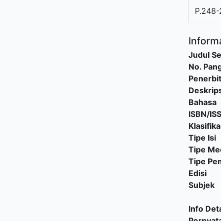
P.248-
Informa
Judul Se
No. Pang
Penerbi
Deskrips
Bahasa
ISBN/IS
Klasifika
Tipe Isi
Tipe Me
Tipe P
Edisi
Subjek
Info Deta
Pernyat