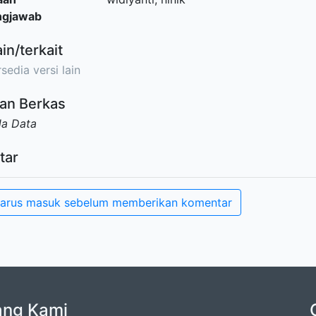
ngjawab
ain/terkait
sedia versi lain
an Berkas
da Data
tar
arus masuk sebelum memberikan komentar
ang Kami