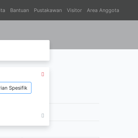
ita
Bantuan
Pustakawan
Visitor
Area Anggota
ian Spesifik