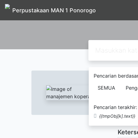
Perpustakaan MAN 1 Ponorogo
Text
Pencarian berdasar
manaj
SEMUA
Peng
widiya
Pencarian terakhir:
Tidak Te
{{tmpObj[k].text}}
Keters