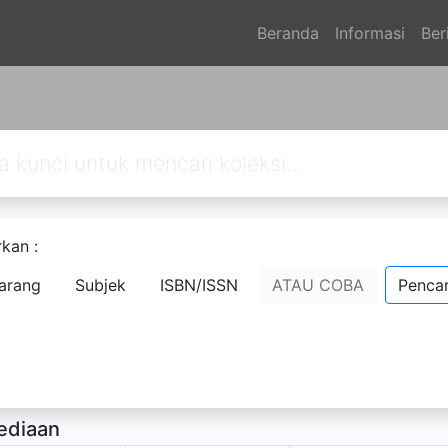
Beranda
Informasi
Ber
kan :
emen koperasi
arang
Subjek
ISBN/ISSN
ATAU COBA
Pencar
nti, ninik
- Nama Orang;
rsedia Deskripsi
ediaan