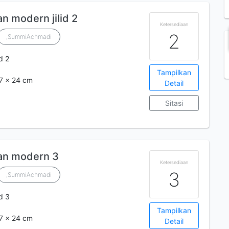
n modern jilid 2
Ketersediaan
2
,SummiAchmadi
id 2
Tampilkan
,7 x 24 cm
Detail
Sitasi
pan modern 3
Ketersediaan
3
,SummiAchmadi
id 3
Tampilkan
,7 x 24 cm
Detail