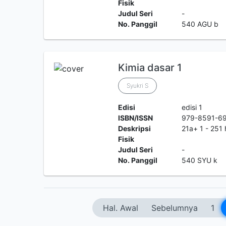
Fisik
Judul Seri
-
No. Panggil
540 AGU b
Kimia dasar 1
Syukri S
Edisi
edisi 1
ISBN/ISSN
979-8591-6
Deskripsi
21a+ 1 - 251 
Fisik
Judul Seri
-
No. Panggil
540 SYU k
Hal. Awal
Sebelumnya
1