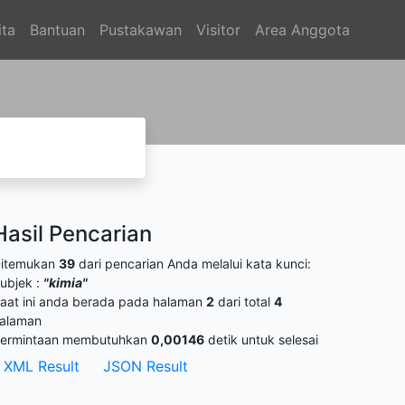
ita
Bantuan
Pustakawan
Visitor
Area Anggota
Hasil Pencarian
itemukan
39
dari pencarian Anda melalui kata kunci:
ubjek :
"kimia"
aat ini anda berada pada halaman
2
dari total
4
alaman
ermintaan membutuhkan
0,00146
detik untuk selesai
XML Result
JSON Result