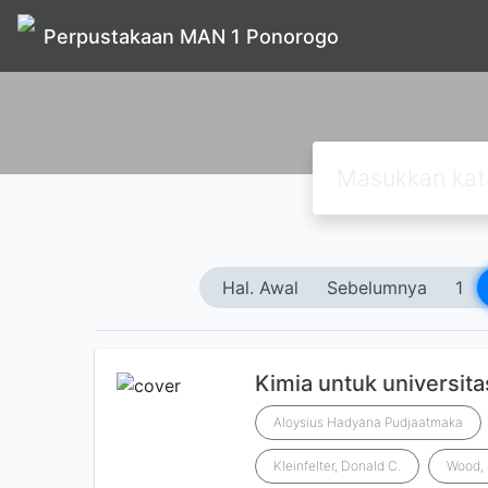
Perpustakaan MAN 1 Ponorogo
Hal. Awal
Sebelumnya
1
Kimia untuk universitas 
Aloysius Hadyana Pudjaatmaka
Kleinfelter, Donald C.
Wood, 