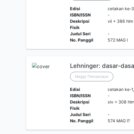
Edisi
cetakan ke-3
ISBN/ISSN
-
Deskripsi
vii + 386 hlm
Fisik
Judul Seri
-
No. Panggil
572 MAG l
Lehninger: dasar-dasar
Maggy Thenawijaya
Edisi
cetakan ke-1
ISBN/ISSN
-
Deskripsi
xiv + 308 hlm
Fisik
Judul Seri
-
No. Panggil
574 MAG l?