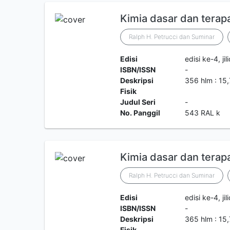
Kimia dasar dan terapa
Ralph H. Petrucci dan Suminar
Edisi
edisi ke-4, jil
ISBN/ISSN
-
Deskripsi
356 hlm : 15
Fisik
Judul Seri
-
No. Panggil
543 RAL k
Kimia dasar dan tera
Ralph H. Petrucci dan Suminar
Edisi
edisi ke-4, jil
ISBN/ISSN
-
Deskripsi
365 hlm : 15
Fisik