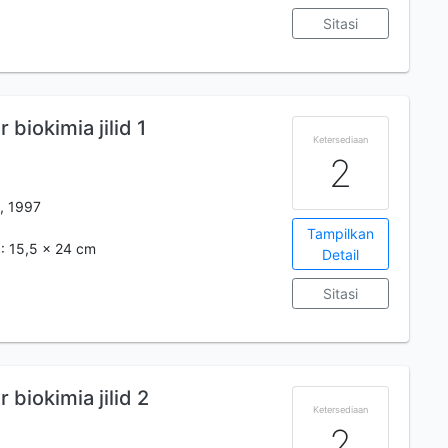
Sitasi
biokimia jilid 1
Ketersediaan
2
, 1997
Tampilkan
 : 15,5 x 24 cm
Detail
Sitasi
biokimia jilid 2
Ketersediaan
2