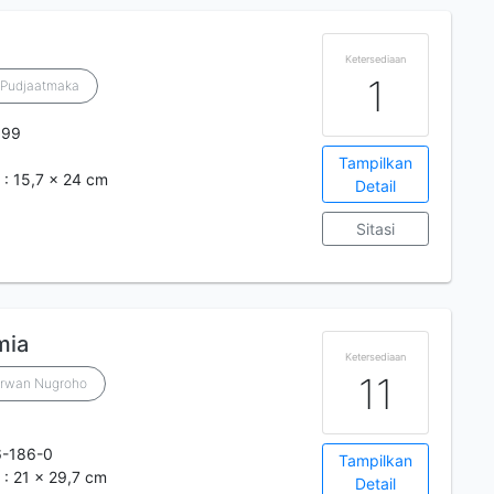
Ketersediaan
1
 Pudjaatmaka
999
Tampilkan
m : 15,7 x 24 cm
Detail
Sitasi
mia
Ketersediaan
11
Irwan Nugroho
6-186-0
Tampilkan
 : 21 x 29,7 cm
Detail