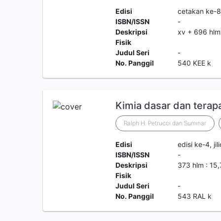
Edisi
cetakan ke-8, 
ISBN/ISSN
-
Deskripsi
xv + 696 hlm.
Fisik
Judul Seri
-
No. Panggil
540 KEE k
Kimia dasar dan terapa
Ralph H. Petrucci dan Suminar
Edisi
edisi ke-4, jil
ISBN/ISSN
-
Deskripsi
373 hlm : 15
Fisik
Judul Seri
-
No. Panggil
543 RAL k