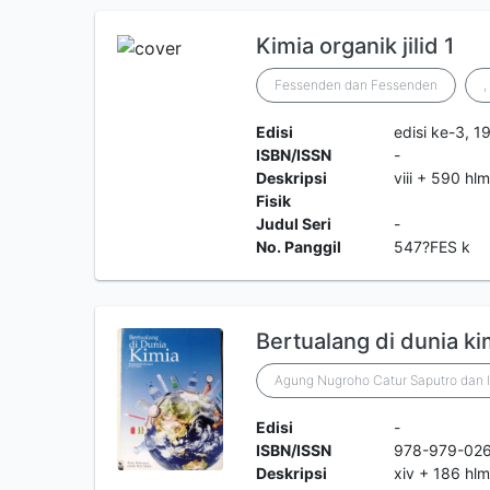
Kimia organik jilid 1
Fessenden dan Fessenden
,
Edisi
edisi ke-3, 1
ISBN/ISSN
-
Deskripsi
viii + 590 hl
Fisik
Judul Seri
-
No. Panggil
547?FES k
Bertualang di dunia ki
Agung Nugroho Catur Saputro dan 
Edisi
-
ISBN/ISSN
978-979-02
Deskripsi
xiv + 186 hlm