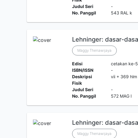
Judul Seri
-
No. Panggil
543 RAL k
Lehninger: dasar-dasar 
Maggy Thenawijaya
Edisi
cetakan ke-5
ISBN/ISSN
-
Deskripsi
vii + 369 hlm
Fisik
Judul Seri
-
No. Panggil
572 MAG l
Lehninger: dasar-dasar 
Maggy Thenawijaya