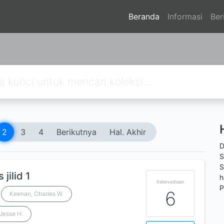
Beranda
Informasi
Ber
2
3
4
Berikutnya
Hal. Akhir
D
S
S
jilid 1
h
Ketersediaan
P
6
Keenan, Charles W.
Jesse H.