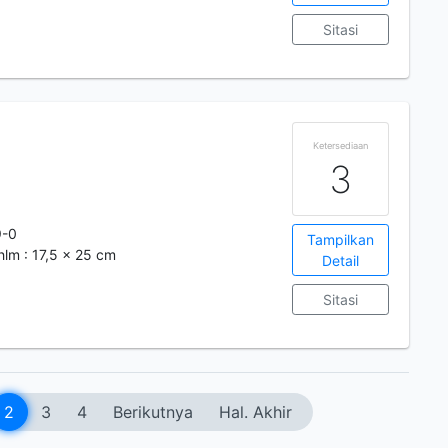
Sitasi
Ketersediaan
3
9-0
Tampilkan
hlm : 17,5 x 25 cm
Detail
Sitasi
2
3
4
Berikutnya
Hal. Akhir