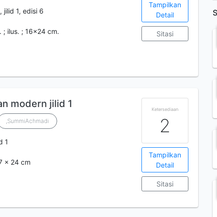
Tampilkan
jilid 1, edisi 6
S
Detail
 ; ilus. ; 16x24 cm.
Sitasi
n modern jilid 1
Ketersediaan
2
,SummiAchmadi
id 1
Tampilkan
,7 x 24 cm
Detail
Sitasi