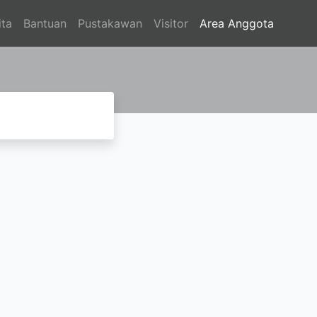
ita
Bantuan
Pustakawan
Visitor
Area Anggota