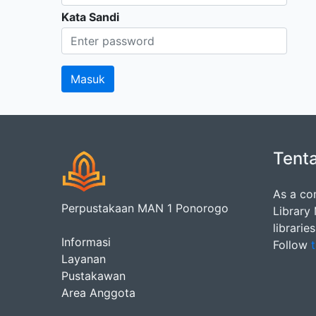
Kata Sandi
Tent
As a co
Perpustakaan MAN 1 Ponorogo
Library
librarie
Informasi
Follow
t
Layanan
Pustakawan
Area Anggota