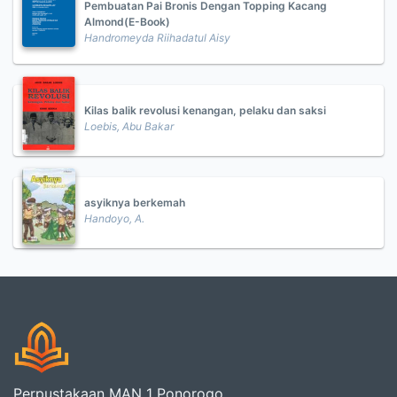
Pembuatan Pai Bronis Dengan Topping Kacang
Almond(E-Book)
Handromeyda Riihadatul Aisy
Kilas balik revolusi kenangan, pelaku dan saksi
Loebis, Abu Bakar
asyiknya berkemah
Handoyo, A.
Perpustakaan MAN 1 Ponorogo