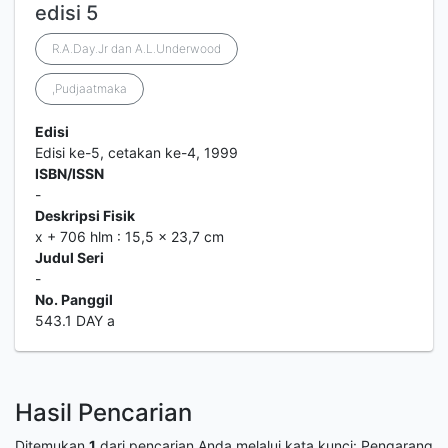
edisi 5
R.A.Day.Jr dan A.L.Underwood
,Pudjaatmaka
Edisi
Edisi ke-5, cetakan ke-4, 1999
ISBN/ISSN
-
Deskripsi Fisik
x + 706 hlm : 15,5 x 23,7 cm
Judul Seri
-
No. Panggil
543.1 DAY a
Hasil Pencarian
Ditemukan
1
dari pencarian Anda melalui kata kunci:
Pengarang