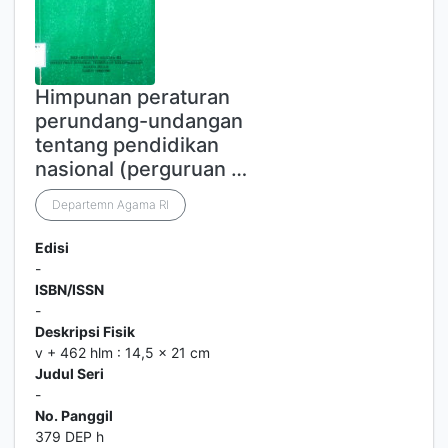
Himpunan peraturan
perundang-undangan
tentang pendidikan
nasional (perguruan …
Departemn Agama RI
Edisi
-
ISBN/ISSN
-
Deskripsi Fisik
v + 462 hlm : 14,5 x 21 cm
Judul Seri
-
No. Panggil
379 DEP h