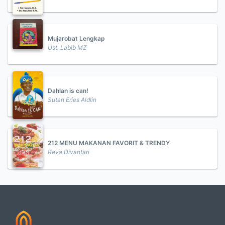
Mujarobat Lengkap
Ust. Labib MZ
Dahlan is can!
Sutan Eries Aldlin
212 MENU MAKANAN FAVORIT & TRENDY
Reva Divantari