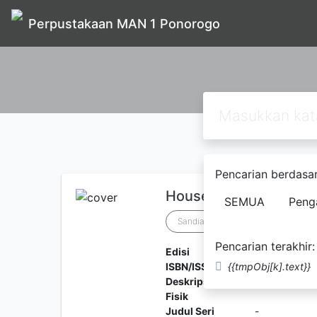
Perpustakaan MAN 1 Ponorogo
Pencarian berdasar
House of pomegranate
SEMUA
Peng
Sandiantoro
Oscar wilde
Pencarian terakhir:
Edisi
Cetakan per
ISBN/ISSN
{{tmpObj[k].text}}
978-602-95
Deskripsi
viii+150 hlm.
Fisik
Judul Seri
-