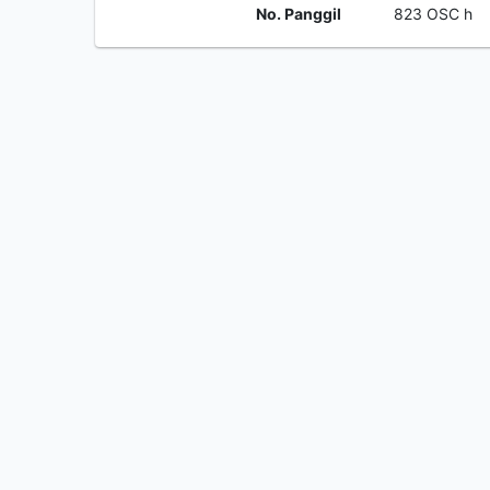
No. Panggil
823 OSC h