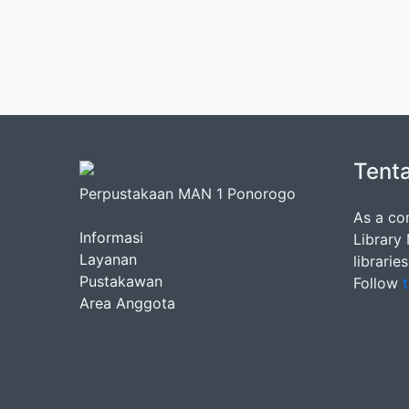
Tent
Perpustakaan MAN 1 Ponorogo
As a co
Informasi
Library
Layanan
librarie
Pustakawan
Follow
t
Area Anggota