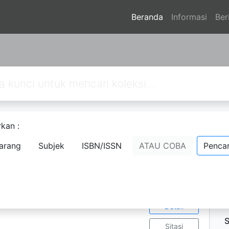
Beranda
Informasi
Ber
kan :
s : rumah delima
arang
Subjek
ISBN/ISSN
ATAU COBA
Pencar
Ketersediaan
D
1
P
Ratna setyaningsih
P
tama
9-782-0
Tampilkan
; 13,2x19,1 cm.
Detail
S
Sitasi