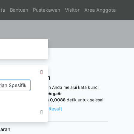
ita
Bantuan
Pustakawan
Visitor
Area Anggota
Hasil Pencarian
ian Spesifik
itemukan
1
dari pencarian Anda melalui kata kunci:
engarang :
Ratna setyaningsih
ermintaan membutuhkan
0,0088
detik untuk selesai
XML Result
JSON Result
aran