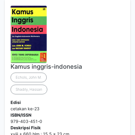
Kamus inggris-indonesia
Echols, John M.
Shadily, Hassan
Edisi
cetakan ke-23
ISBN/ISSN
979-403-451-0
Deskripsi Fisik
xviii + 660 hlm : 15,5 x 23 cm