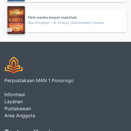
Fikih wanita empat madzhab
Abu Khodijah - Al-Khasyt, Muhammad Utsman
Perpustakaan MAN 1 Ponorogo
Informasi
Layanan
Pustakawan
Area Anggota