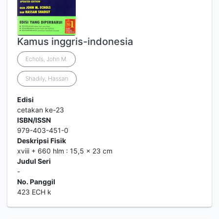
Kamus inggris-indonesia
Echols, John M.
Shadily, Hassan
Edisi
cetakan ke-23
ISBN/ISSN
979-403-451-0
Deskripsi Fisik
xviii + 660 hlm : 15,5 x 23 cm
Judul Seri
-
No. Panggil
423 ECH k