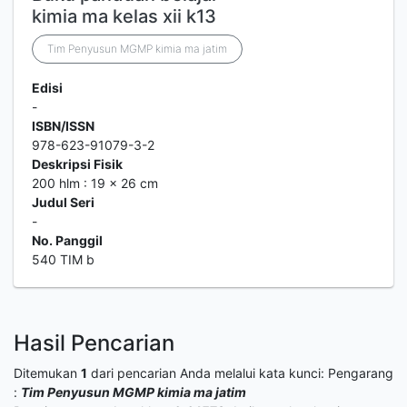
kimia ma kelas xii k13
Tim Penyusun MGMP kimia ma jatim
Edisi
-
ISBN/ISSN
978-623-91079-3-2
Deskripsi Fisik
200 hlm : 19 x 26 cm
Judul Seri
-
No. Panggil
540 TIM b
Hasil Pencarian
Ditemukan
1
dari pencarian Anda melalui kata kunci:
Pengarang
:
Tim Penyusun MGMP kimia ma jatim